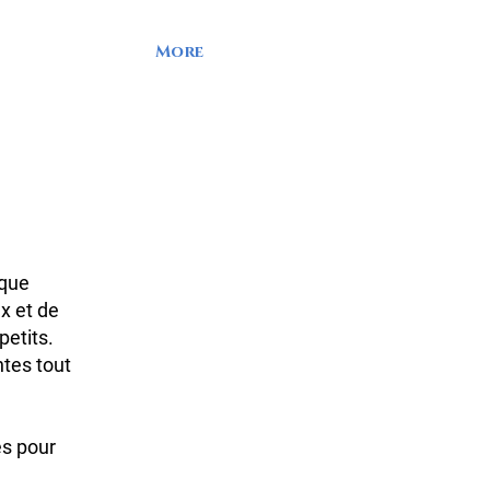
More
aque
x et de
petits.
ntes tout
es pour