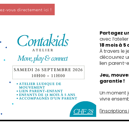
vez-vous directement ici !
Partagez u
avec l’atelie
18 mois à 5 
À travers le 
découvrez un
lien parent-
Jeu, mouve
garantie !
Un moment jo
vivre ensemb
l'inscriptions i